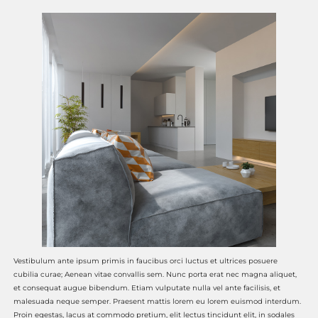
Vestibulum ante ipsum primis in faucibus orci luctus et ultrices posuere
cubilia curae; Aenean vitae convallis sem. Nunc porta erat nec magna aliquet,
et consequat augue bibendum. Etiam vulputate nulla vel ante facilisis, et
malesuada neque semper. Praesent mattis lorem eu lorem euismod interdum.
Proin egestas, lacus at commodo pretium, elit lectus tincidunt elit, in sodales