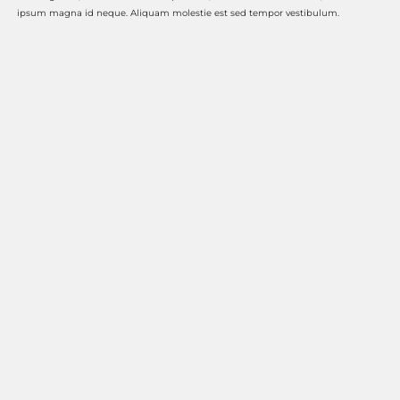
ipsum magna id neque. Aliquam molestie est sed tempor vestibulum.
Vestibulum interdum turpis mauris, a semper urna luctus non. Maecenas
imperdiet, eros et lacinia pretium, orci nibh elementum nisl, sit amet rutrum
nisi justo non dui. Duis neque felis, suscipit quis dapibus eu, finibus posuere
metus. Quisque iaculis tristique finibus. Suspendisse scelerisque sapien
scelerisque risus faucibus, eu auctor lectus dictum. Aenean maximus lacus elit,
eget aliquet neque malesuada vitae. Integer sit amet odio ullamcorper sem
viverra vehicula maximus id massa.
Leave a Reply
Your email address will not be published.
Required fields are marked
*
Comment
*